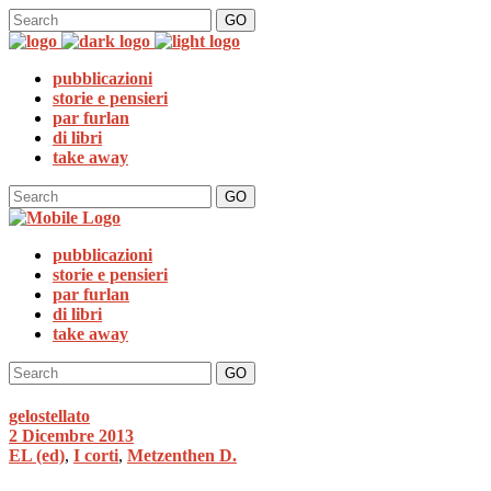
GO
pubblicazioni
storie e pensieri
par furlan
di libri
take away
GO
pubblicazioni
storie e pensieri
par furlan
di libri
take away
GO
gelostellato
2 Dicembre 2013
EL (ed)
,
I corti
,
Metzenthen D.