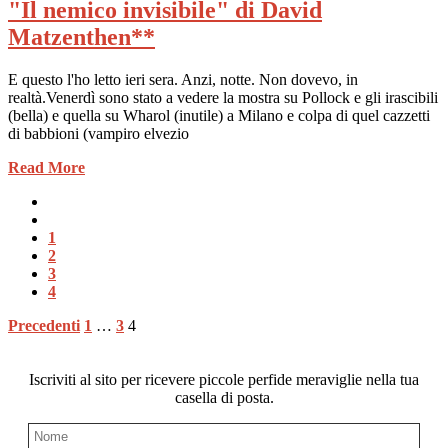
"Il nemico invisibile" di David
Matzenthen**
E questo l'ho letto ieri sera. Anzi, notte. Non dovevo, in
realtà.Venerdì sono stato a vedere la mostra su Pollock e gli irascibili
(bella) e quella su Wharol (inutile) a Milano e colpa di quel cazzetti
di babbioni (vampiro elvezio
Read More
1
2
3
4
Paginazione
Precedenti
1
…
3
4
degli
articoli
Iscriviti al sito per ricevere piccole perfide meraviglie nella tua
casella di posta.